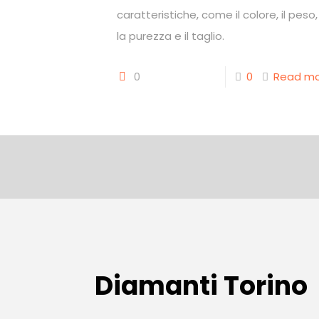
caratteristiche, come il colore, il peso,
la purezza e il taglio.
0
0
Read m
Diamanti Torino