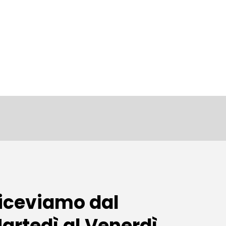
iceviamo dal
artedì al Venerdì