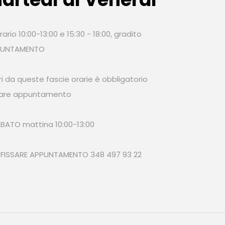
rario 10:00-13:00 e 15:30 - 18:00, gradito
PUNTAMENTO
ri da queste fascie orarie è obbligatorio
sare appuntamento
SABATO mattina 10:00-13:00
 FISSARE APPUNTAMENTO 348 497 93 22