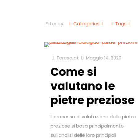
Filter by
Categories
Tags
Teresa
at
Maggio 14, 2020
Come si
valutano le
pietre preziose
Il processo di valutazione delle pietre
preziose si basa principalmente
sull’analisi delle loro principali