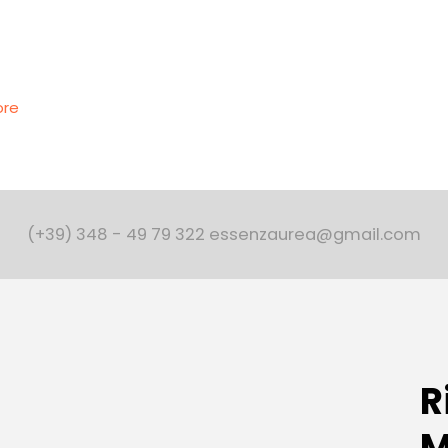
ore
(+39) 348 - 49 79 322 essenzaurea@gmail.com
R
M