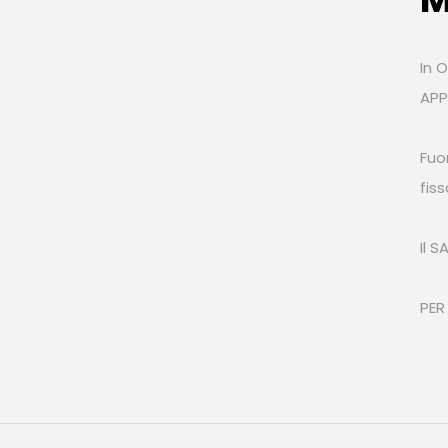
In O
AP
Fuo
fis
Il 
PER