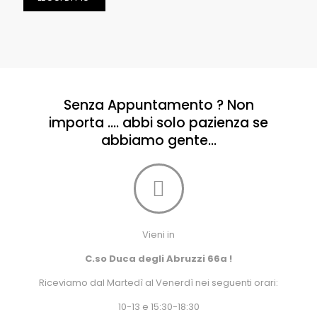
Senza Appuntamento ? Non
importa .... abbi solo pazienza se
abbiamo gente...
Vieni in
C.so Duca degli Abruzzi 66a !
Riceviamo dal Martedì al Venerdì nei seguenti orari:
10-13 e 15:30-18:30