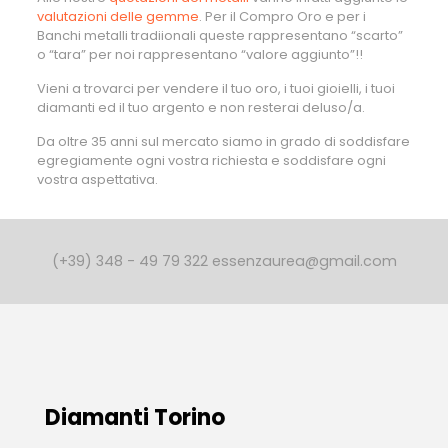
valutazioni delle gemme
. Per il Compro Oro e per i
Banchi metalli tradiionali queste rappresentano “scarto”
o “tara” per noi rappresentano “valore aggiunto”!!
Vieni a trovarci per vendere il tuo oro, i tuoi gioielli, i tuoi
diamanti ed il tuo argento e non resterai deluso/a.
Da oltre 35 anni sul mercato siamo in grado di soddisfare
egregiamente ogni vostra richiesta e soddisfare ogni
vostra aspettativa.
(+39) 348 - 49 79 322 essenzaurea@gmail.com
Diamanti Torino