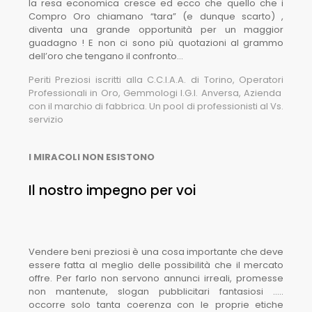
la resa economica cresce ed ecco che quello che i
Compro Oro chiamano “tara” (e dunque scarto) ,
diventa una grande opportunità per un maggior
guadagno ! E non ci sono più quotazioni al grammo
dell’oro che tengano il confronto…
Periti Preziosi iscritti alla C.C.I.A.A. di Torino, Operatori
Professionali in Oro, Gemmologi I.G.I. Anversa, Azienda
con il marchio di fabbrica. Un pool di professionisti al Vs.
servizio
I MIRACOLI NON ESISTONO
Il nostro impegno per voi
Vendere beni preziosi è una cosa importante che deve
essere fatta al meglio delle possibilità che il mercato
offre. Per farlo non servono annunci irreali, promesse
non mantenute, slogan pubblicitari fantasiosi …..
occorre solo tanta coerenza con le proprie etiche