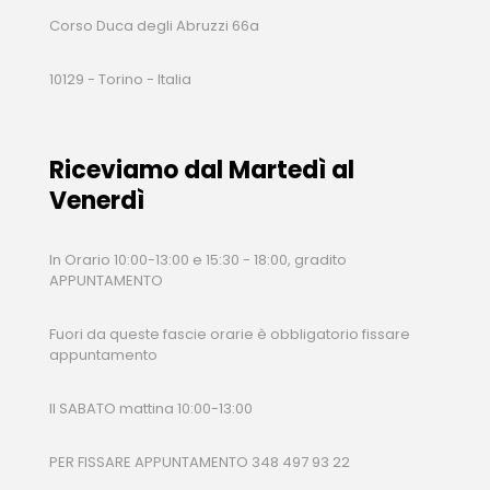
Corso Duca degli Abruzzi 66a
10129 - Torino - Italia
Riceviamo dal Martedì al
Venerdì
In Orario 10:00-13:00 e 15:30 - 18:00, gradito
APPUNTAMENTO
Fuori da queste fascie orarie è obbligatorio fissare
appuntamento
Il SABATO mattina 10:00-13:00
PER FISSARE APPUNTAMENTO 348 497 93 22