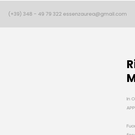
(+39) 348 - 49 79 322 essenzaurea@gmail.com
R
M
In O
AP
Fuo
fis