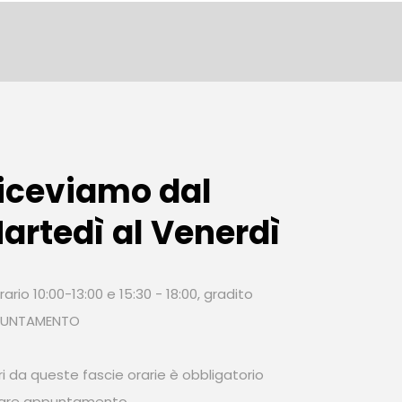
iceviamo dal
artedì al Venerdì
rario 10:00-13:00 e 15:30 - 18:00, gradito
PUNTAMENTO
ri da queste fascie orarie è obbligatorio
sare appuntamento