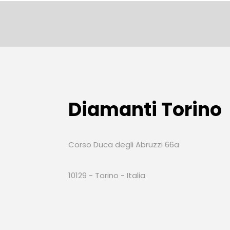
Diamanti Torino
Corso Duca degli Abruzzi 66a
10129 - Torino - Italia